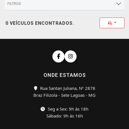
FILTROS
Toggle 
0 VEÍCULOS ENCONTRADOS.
ONDE ESTAMOS
Rua Santan Juliana, Nº 2878
Braz Filizola - Sete Lagoas - MG
Seg a Sex: 9h às 18h
Sábado: 9h às 16h